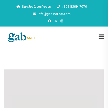
San José, Los Yoses
+506 8369-7070
info@gabinetecr.com